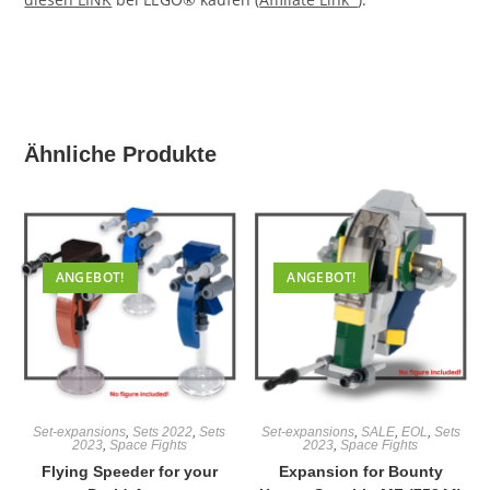
Ähnliche Produkte
ANGEBOT!
ANGEBOT!
Set-expansions
,
Sets 2022
,
Sets
Set-expansions
,
SALE
,
EOL
,
Sets
2023
,
Space Fights
2023
,
Space Fights
Flying Speeder for your
Expansion for Bounty