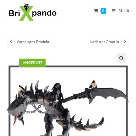
Zum
Inhalt
Menü
0
springen
Vorheriges Produkt
Nächstes Produkt
ANGEBOT!