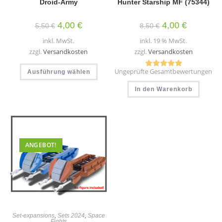
Droid-Army
Hunter Starship MF (75344)
Ursprünglicher
Aktueller
Ursprünglicher
Aktueller
4,00
€
4,00
€
5,50
€
8,50
€
Preis
Preis
Preis
Preis
war:
ist:
war:
ist:
inkl. MwSt.
inkl. 19 % MwSt.
5,50 €
4,00 €.
8,50 €
4,00 €.
zzgl.
Versandkosten
zzgl.
Versandkosten
Dieses
Ungeprüfte Gesamtbewertungen
Ausführung wählen
Produkt
Bewertet mit
weist
5.00
von 5
mehrere
In den Warenkorb
Varianten
auf.
Die
Optionen
können
auf
der
Produktseite
ANGEBOT!
gewählt
werden
Set-expansions
,
Sets 2024
,
Space
Fights