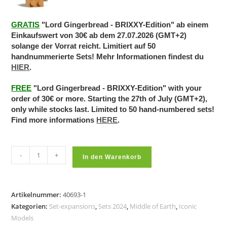
GRATIS
"Lord Gingerbread - BRIXXY-Edition" ab einem
Einkaufswert von 30€ ab dem 27.07.2026 (GMT+2)
solange der Vorrat reicht. Limitiert auf 50
handnummerierte Sets! Mehr Informationen findest du
HIER
.
FREE
"Lord Gingerbread - BRIXXY-Edition" with your
order of 30€ or more. Starting the 27th of July (GMT+2),
only while stocks last. Limited to 50 hand-numbered sets!
Find more informations
HERE
.
Flying
-
+
In den Warenkorb
Beast
with
Dark
Artikelnummer:
40693-1
rider
Kategorien:
Set-expansions
,
Sets 2024
,
Middle of Earth
,
Iconic
(by
Models