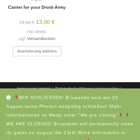
Carrier for your Droid-Army
Ursprünglicher
Aktueller
13,00
€
16,50
€
Preis
Preis
war:
ist:
inkl. MwSt.
16,50 €
13,00 €.
zzgl.
Versandkosten
Dieses
Ausführung wählen
Produkt
weist
mehrere
Varianten
auf.
Die
Optionen
können
auf
Impressum / imprint
Datenschutzerklärung / privacy policy
der
Produktseite
AGB / terms and conditions
Widerrufsbelehrung / cancellation policy
WIR SCHLIESSEN! Brixpando wird am 23.
gewählt
Versandarten / shipping methods
Customer Reviews
werden
August seine Pforten endgültig schließen! Mehr
©Copyright 2026 - Brixpando | This shop is not sponsored or endorsed by
Informationen im Menü unter "We are closing"
Lego®!
WE ARE CLOSING! Brixpando will permanently close
Alle Preise inkl. der gesetzlichen MwSt.
its gates on august the 23rd! More information in