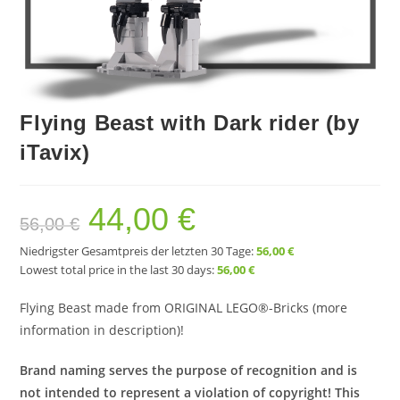
Flying Beast with Dark rider (by
iTavix)
44,00
€
Ursprünglicher
Aktueller
56,00
€
Preis
Preis
war:
ist:
56,00 €
44,00 €.
Niedrigster Gesamtpreis der letzten 30 Tage:
56,00
€
Lowest total price in the last 30 days:
56,00
€
Flying Beast made from ORIGINAL LEGO®-Bricks (more
information in description)!
Brand naming serves the purpose of recognition and is
not intended to represent a violation of copyright! This