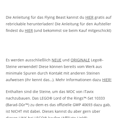
Die Anleitung für das Flying Beast kannst du
HIER
gratis auf
rebrickable herunterladen! Die Anleitung für den Aufsteller
findest du
HIER
(und bekommst sie beim Kauf mitgeschickt)
Es werden ausschließlich
NEUE
und
ORIGINALE
Lego®-
Steine verwendet! Diese können bereits vom Werk aus
minimale Spuren durch Kontakt mit anderen Steinen
aufweisen (ihr kennt das…). Mehr Informationen dazu
HIER
!
Enthalten sind die Steine, um das MOC von iTavix
nachzubauen. Das LEGO® Lord of the Rings™-Set 10333
(Barad-Dûr™) zu dem es das offizielle GWP 40693 dazu gab,
ist NICHT mit dabei. Dieses kannst du aber gern über
diesen LINK
bei LEGO® kaufen (
Affiliate Link*
).