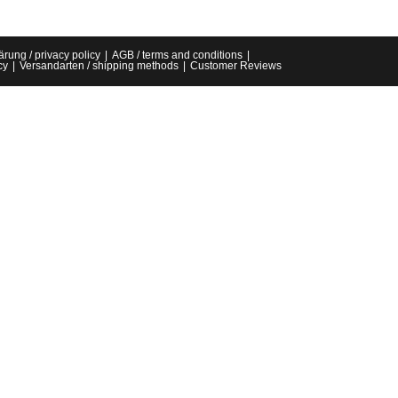
rung / privacy policy
AGB / terms and conditions
cy
Versandarten / shipping methods
Customer Reviews