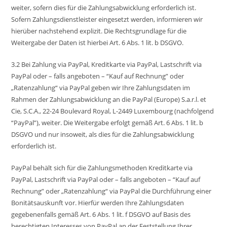
weiter, sofern dies für die Zahlungsabwicklung erforderlich ist.
Sofern Zahlungsdienstleister eingesetzt werden, informieren wir
hierüber nachstehend explizit. Die Rechtsgrundlage für die
Weitergabe der Daten ist hierbei Art. 6 Abs. 1 lit. b DSGVO.
3.2 Bei Zahlung via PayPal, Kreditkarte via PayPal, Lastschrift via
PayPal oder – falls angeboten – “Kauf auf Rechnung” oder
„Ratenzahlung“ via PayPal geben wir Ihre Zahlungsdaten im
Rahmen der Zahlungsabwicklung an die PayPal (Europe) S.a.r.l. et
Cie, S.C.A., 22-24 Boulevard Royal, L-2449 Luxembourg (nachfolgend
“PayPal”), weiter. Die Weitergabe erfolgt gemäß Art. 6 Abs. 1 lit. b
DSGVO und nur insoweit, als dies für die Zahlungsabwicklung
erforderlich ist.
PayPal behält sich für die Zahlungsmethoden Kreditkarte via
PayPal, Lastschrift via PayPal oder – falls angeboten – “Kauf auf
Rechnung” oder „Ratenzahlung“ via PayPal die Durchführung einer
Bonitätsauskunft vor. Hierfür werden Ihre Zahlungsdaten
gegebenenfalls gemäß Art. 6 Abs. 1 lit. f DSGVO auf Basis des
berechtigten Interesses von PayPal an der Feststellung Ihrer