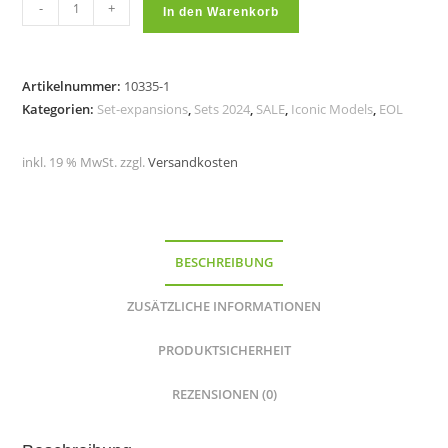
Expansion
-
+
In den Warenkorb
for
big
sail
Artikelnummer:
10335-1
ship
Kategorien:
Set-expansions
,
Sets 2024
,
SALE
,
Iconic Models
,
EOL
with
three
inkl. 19 % MwSt.
zzgl.
Versandkosten
masts
(10335)
Menge
BESCHREIBUNG
ZUSÄTZLICHE INFORMATIONEN
PRODUKTSICHERHEIT
REZENSIONEN (0)