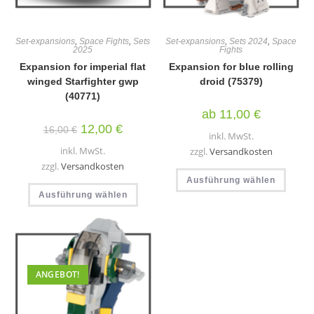
Set-expansions
,
Space Fights
,
Sets
Set-expansions
,
Sets 2024
,
Space
2025
Fights
Expansion for imperial flat
Expansion for blue rolling
winged Starfighter gwp
droid (75379)
(40771)
ab
11,00
€
Ursprünglicher
Aktueller
12,00
€
16,00
€
inkl. MwSt.
Preis
Preis
war:
ist:
inkl. MwSt.
zzgl.
Versandkosten
16,00 €
12,00 €.
zzgl.
Versandkosten
Diese
Ausführung wählen
Produ
Dieses
weist
Ausführung wählen
Produkt
mehr
weist
Varia
mehrere
auf.
Varianten
Die
auf.
Optio
Die
könn
Optionen
auf
können
der
ANGEBOT!
auf
Produ
der
gewäh
Produktseite
werd
gewählt