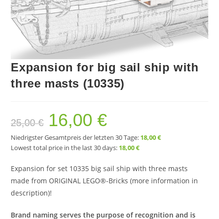
Expansion for big sail ship with
three masts (10335)
16,00
€
Ursprünglicher
Aktueller
25,00
€
Preis
Preis
war:
ist:
25,00 €
16,00 €.
Niedrigster Gesamtpreis der letzten 30 Tage:
18,00
€
Lowest total price in the last 30 days:
18,00
€
Expansion for set 10335 big sail ship with three masts
made from ORIGINAL LEGO®-Bricks (more information in
description)!
Brand naming serves the purpose of recognition and is