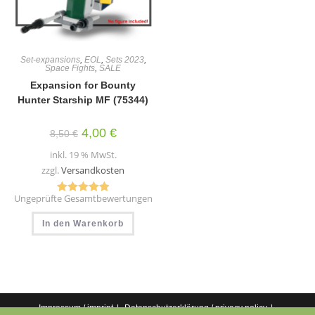
werden
Set-expansions
,
EOL
,
Sets 2023
,
Space Fights
,
SALE
Expansion for Bounty
Hunter Starship MF (75344)
Ursprünglicher
Aktueller
4,00
€
8,50
€
Preis
Preis
war:
ist:
inkl. 19 % MwSt.
8,50 €
4,00 €.
zzgl.
Versandkosten
Ungeprüfte Gesamtbewertungen
Bewertet mit
5.00
von 5
In den Warenkorb
Impressum / imprint
Datenschutzerklärung / privacy policy