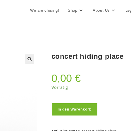
We are closing!
Shop
About Us
Le
concert hiding place
0,00
€
Vorrätig
concert
In den Warenkorb
hiding
place
Menge