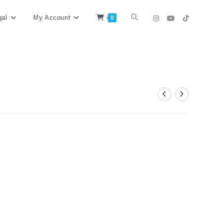
Website-
gal
My Account
0
Suche
umschalten