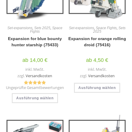
Set-expansions
,
Sets 2025
,
Space
Set-expansions
,
Space Fights
,
Sets
Fights
2025
Expansion for blue bounty
Expansion for orange rolling
hunter starship (75433)
droid (75416)
ab
14,00
€
ab
4,50
€
inkl. MwSt.
inkl. MwSt.
zzgl.
Versandkosten
zzgl.
Versandkosten
Diese
Ungeprüfte Gesamtbewertungen
Ausführung wählen
Produ
Bewertet mit
weist
Dieses
5.00
von 5
mehr
Ausführung wählen
Produkt
Varia
weist
auf.
mehrere
Die
Varianten
Optio
auf.
könn
Die
auf
Optionen
der
können
Produ
auf