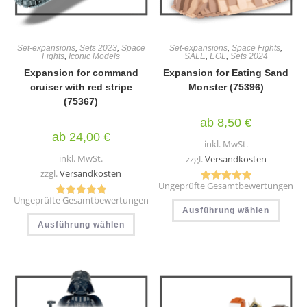
Set-expansions
,
Sets 2023
,
Space
Set-expansions
,
Space Fights
,
Fights
,
Iconic Models
SALE
,
EOL
,
Sets 2024
Expansion for command
Expansion for Eating Sand
cruiser with red stripe
Monster (75396)
(75367)
ab
8,50
€
ab
24,00
€
inkl. MwSt.
inkl. MwSt.
zzgl.
Versandkosten
zzgl.
Versandkosten
Ungeprüfte Gesamtbewertungen
Bewertet mit
Ungeprüfte Gesamtbewertungen
Diese
Bewertet mit
5.00
von 5
Ausführung wählen
Produ
Dieses
5.00
von 5
weist
Ausführung wählen
Produkt
mehr
weist
Varia
mehrere
auf.
Varianten
Die
auf.
Optio
Die
könn
Optionen
auf
können
der
auf