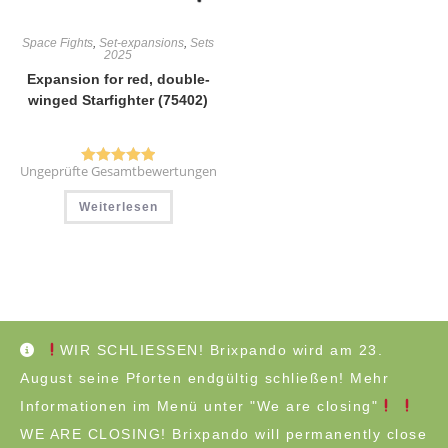
Space Fights
,
Set-expansions
,
Sets
2025
Expansion for red, double-
winged Starfighter (75402)
Ungeprüfte Gesamtbewertungen
Bewertet mit
5.00
von 5
Weiterlesen
WIR SCHLIESSEN! Brixpando wird am 23.
Impressum / imprint
Datenschutzerklärung / privacy policy
August seine Pforten endgültig schließen! Mehr
AGB / terms and conditions
Widerrufsbelehrung / cancellation policy
Informationen im Menü unter "We are closing"
Versandarten / shipping methods
Customer Reviews
WE ARE CLOSING! Brixpando will permanently close
©Copyright 2026 - Brixpando | This shop is not sponsored or endorsed by