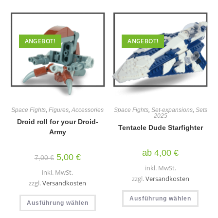
Die
auf.
Optio
Die
könn
Optionen
auf
können
der
auf
Produ
der
gewäh
ANGEBOT!
ANGEBOT!
Produktseite
werd
gewählt
werden
Space Fights
,
Figures
,
Accessories
Space Fights
,
Set-expansions
,
Sets
2025
Droid roll for your Droid-
Tentacle Dude Starfighter
Army
ab
4,00
€
Ursprünglicher
Aktueller
5,00
€
7,00
€
Preis
Preis
inkl. MwSt.
war:
ist:
inkl. MwSt.
7,00 €
5,00 €.
zzgl.
Versandkosten
zzgl.
Versandkosten
Diese
Dieses
Ausführung wählen
Produ
Ausführung wählen
Produkt
weist
weist
mehr
mehrere