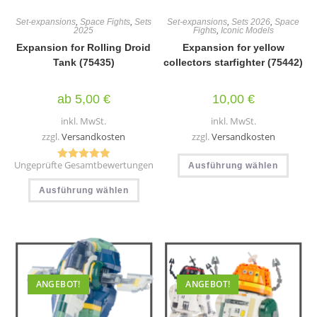
Set-expansions
,
Space Fights
,
Sets
Set-expansions
,
Sets 2026
,
Space
2025
Fights
,
Iconic Models
Expansion for Rolling Droid
Expansion for yellow
Tank (75435)
collectors starfighter (75442)
ab
5,00
€
10,00
€
inkl. MwSt.
inkl. MwSt.
zzgl.
Versandkosten
zzgl.
Versandkosten
Diese
Ungeprüfte Gesamtbewertungen
Ausführung wählen
Produ
Bewertet mit
weist
Dieses
5.00
von 5
mehr
Ausführung wählen
Produkt
Varia
weist
auf.
mehrere
Die
Varianten
Optio
auf.
könn
Die
auf
Optionen
der
können
Produ
auf
gewäh
der
ANGEBOT!
ANGEBOT!
werd
Produktseite
gewählt
werden