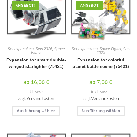
gewäh
der
ANGEBOT!
ANGEBOT!
werd
Produktseite
gewählt
werden
Set-expansions
,
Sets 2026
,
Space
Set-expansions
,
Space Fights
,
Sets
Fights
2025
Expansion for smart double-
Expansion for colorful
winged starfighter (75421)
planet battle scene (75431)
ab
16,00
€
ab
7,00
€
inkl. MwSt.
inkl. MwSt.
zzgl.
Versandkosten
zzgl.
Versandkosten
Dieses
Diese
Ausführung wählen
Produkt
Ausführung wählen
Produ
weist
weist
mehrere
mehr
Varianten
Varia
auf.
auf.
Die
Die