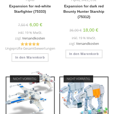
Fights
Fights
,
SALE
,
EOL
Expansion for red-white
Expansion for dark red
Starfighter (75333)
Bounty Hunter Starship
(75312)
Ursprünglicher
Aktueller
6,00
€
7,50
€
Preis
Preis
Ursprünglicher
Aktueller
18,00
€
36,00
€
war:
ist:
inkl. 19 % MwSt.
Preis
Preis
7,50 €
6,00 €.
war:
ist:
inkl. 19 % MwSt.
zzgl.
Versandkosten
36,00 €
18,00 €.
zzgl.
Versandkosten
Ungeprüfte Gesamtbewertungen
Bewertet mit
In den Warenkorb
5.00
von 5
In den Warenkorb
NICHT VORRÄTIG
NICHT VORRÄTIG