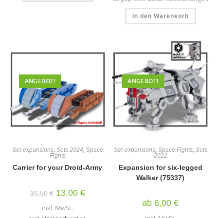
Bewertet mit
5.00
von 5
In den Warenkorb
ANGEBOT!
ANGEBOT!
Set-expansions
,
Sets 2024
,
Space
Set-expansions
,
Space Fights
,
Sets
Fights
2022
Carrier for your Droid-Army
Expansion for six-legged
Walker (75337)
Ursprünglicher
Aktueller
13,00
€
16,50
€
Preis
Preis
ab
6,00
€
war:
ist:
inkl. MwSt.
16,50 €
13,00 €.