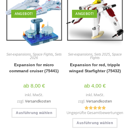
Optionen
Optio
können
könn
auf
auf
der
der
ANGEBOT!
ANGEBOT!
Produktseite
Produ
gewählt
gewäh
werden
werd
Set-expansions
,
Space Fights
,
Sets
Set-expansions
,
Sets 2025
,
Space
2026
Fights
Expansion for micro
Expansion for red, tripple
command cruiser (75441)
winged Starfighter (75432)
ab
8,00
€
ab
4,00
€
inkl. MwSt.
inkl. MwSt.
zzgl.
Versandkosten
zzgl.
Versandkosten
Dieses
Ungeprüfte Gesamtbewertungen
Ausführung wählen
Produkt
Bewertet mit
weist
Diese
5.00
von 5
mehrere
Ausführung wählen
Produ
Varianten
weist