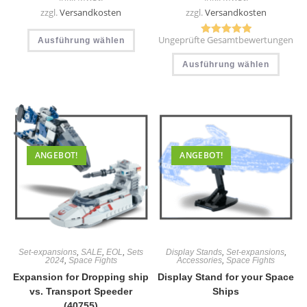
zzgl.
Versandkosten
zzgl.
Versandkosten
Dieses
Ungeprüfte Gesamtbewertungen
Ausführung wählen
Produkt
Bewertet mit
weist
Diese
5.00
von 5
mehrere
Ausführung wählen
Produ
Varianten
weist
auf.
mehr
Die
Varia
Optionen
auf.
können
Die
auf
Optio
der
könn
Produktseite
auf
gewählt
der
ANGEBOT!
ANGEBOT!
werden
Produ
gewäh
werd
Set-expansions
,
SALE
,
EOL
,
Sets
Display Stands
,
Set-expansions
,
2024
,
Space Fights
Accessories
,
Space Fights
Expansion for Dropping ship
Display Stand for your Space
vs. Transport Speeder
Ships
(40755)