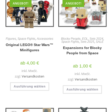
Produ
der
ANGEBOT!
ANGEBOT!
gewäh
Produktseite
werd
gewählt
werden
Figures
,
Space Fights
,
Accessories
Blocky People
,
EOL
,
Sets 2024
,
Space Fights
,
Sets 2025
,
SALE
Original LEGO® Star Wars™
Expansions for Blocky
Minifigures
People from Space
ab
4,00
€
ab
1,00
€
inkl. MwSt.
inkl. MwSt.
zzgl.
Versandkosten
zzgl.
Versandkosten
Dieses
Diese
Ausführung wählen
Produkt
Ausführung wählen
Produ
weist
weist
mehrere
mehr
Varianten
Varia
auf.
auf.
Die
Die
Optionen
Optio
können