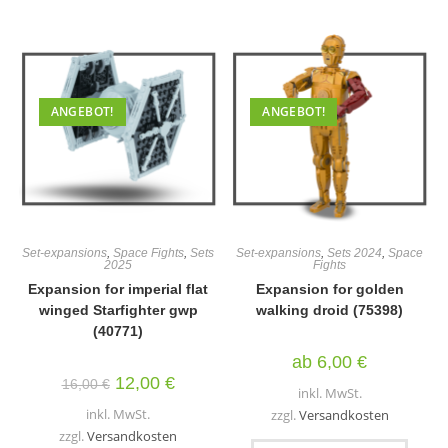
auf.
mehr
Die
Varia
Optionen
auf.
können
Die
auf
Optio
der
könn
Produktseite
auf
gewählt
der
ANGEBOT!
ANGEBOT!
werden
Produ
gewäh
werd
Set-expansions
,
Space Fights
,
Sets
Set-expansions
,
Sets 2024
,
Space
2025
Fights
Expansion for imperial flat
Expansion for golden
winged Starfighter gwp
walking droid (75398)
(40771)
ab
6,00
€
Ursprünglicher
Aktueller
12,00
€
16,00
€
inkl. MwSt.
Preis
Preis
war:
ist:
inkl. MwSt.
zzgl.
Versandkosten
16,00 €
12,00 €.
zzgl.
Versandkosten
Diese