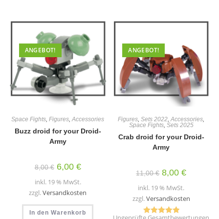
Varia
Varianten
auf.
auf.
Die
Die
Optio
Optionen
könn
können
auf
auf
der
der
Produ
ANGEBOT!
ANGEBOT!
Produktseite
gewäh
gewählt
werd
werden
Space Fights
,
Figures
,
Accessories
Figures
,
Sets 2022
,
Accessories
,
Space Fights
,
Sets 2025
Buzz droid for your Droid-
Crab droid for your Droid-
Army
Army
Ursprünglicher
Aktueller
6,00
€
8,00
€
Ursprünglicher
Aktueller
8,00
€
Preis
Preis
11,00
€
Preis
Preis
war:
ist:
inkl. 19 % MwSt.
war:
ist:
8,00 €
6,00 €.
inkl. 19 % MwSt.
11,00 €
8,00 €.
zzgl.
Versandkosten
zzgl.
Versandkosten
In den Warenkorb
Ungeprüfte Gesamtbewertungen