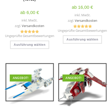
ab
16,00
€
ab
6,00
€
inkl. MwSt.
inkl. MwSt.
zzgl.
Versandkosten
zzgl.
Versandkosten
Ungeprüfte Gesamtbewertungen
Bewertet mit
Ungeprüfte Gesamtbewertungen
Diese
Bewertet mit
5.00
von 5
Ausführung wählen
Produ
Dieses
5.00
von 5
weist
Ausführung wählen
Produkt
mehr
weist
Varia
mehrere
auf.
Varianten
Die
auf.
Optio
Die
könn
Optionen
auf
können
der
auf
Produ
der
ANGEBOT!
ANGEBOT!
gewäh
Produktseite
werd
gewählt
werden