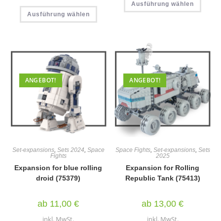
Ausführung wählen
Produ
Dieses
weist
Ausführung wählen
Produkt
mehr
weist
Varia
mehrere
auf.
Varianten
Die
auf.
Optio
Die
könn
Optionen
auf
können
der
auf
Produ
der
ANGEBOT!
ANGEBOT!
gewäh
Produktseite
werd
gewählt
werden
Set-expansions
,
Sets 2024
,
Space
Space Fights
,
Set-expansions
,
Sets
Fights
2025
Expansion for blue rolling
Expansion for Rolling
droid (75379)
Republic Tank (75413)
ab
11,00
€
ab
13,00
€
inkl. MwSt.
inkl. MwSt.