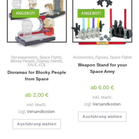
könn
auf
auf
der
der
Produktseite
ANGEBOT!
ANGEBOT!
Produ
gewählt
gewäh
werden
werd
Set-expansions
,
Space Fights
,
Accessories
,
Figures
,
Space Fights
Blocky People
,
Display Stands
,
Weapon Stand for your
SALE
,
EOL
Space Army
Dioramas for Blocky People
from Space
ab
6,00
€
ab
2,00
€
inkl. MwSt.
zzgl.
Versandkosten
inkl. MwSt.
zzgl.
Versandkosten
Diese
Ausführung wählen
Produ
Dieses
weist
Ausführung wählen
Produkt
mehr
weist
Varia
mehrere
auf.
Varianten