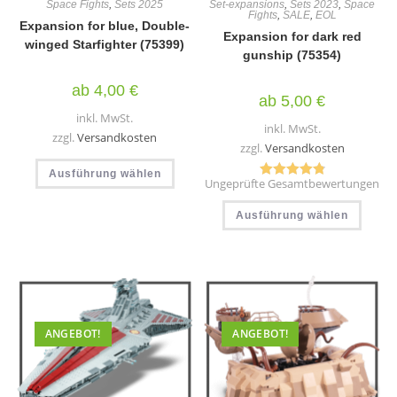
Space Fights
,
Sets 2025
Set-expansions
,
Sets 2023
,
Space
Fights
,
SALE
,
EOL
Expansion for blue, Double-
Expansion for dark red
winged Starfighter (75399)
gunship (75354)
ab
4,00
€
ab
5,00
€
inkl. MwSt.
inkl. MwSt.
zzgl.
Versandkosten
zzgl.
Versandkosten
Dieses
Ausführung wählen
Produkt
Ungeprüfte Gesamtbewertungen
weist
Bewertet
mehrere
Diese
mit
4.89
Varianten
Ausführung wählen
Produ
auf.
von 5
weist
Die
mehr
Optionen
Varia
können
auf.
auf
Die
der
Optio
Produktseite
könn
gewählt
auf
werden
der
ANGEBOT!
ANGEBOT!
Produ
gewäh
werd