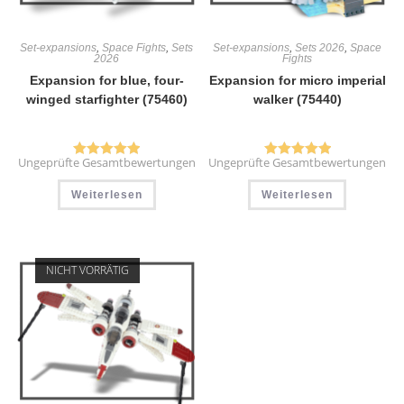
Set-expansions
,
Space Fights
,
Sets
Set-expansions
,
Sets 2026
,
Space
2026
Fights
Expansion for blue, four-
Expansion for micro imperial
winged starfighter (75460)
walker (75440)
Ungeprüfte Gesamtbewertungen
Ungeprüfte Gesamtbewertungen
Bewertet mit
Bewertet mit
5.00
von 5
5.00
von 5
Weiterlesen
Weiterlesen
NICHT VORRÄTIG